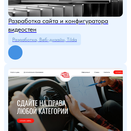
Очень рад, что познакомился с ТитанСофт и надеюсь
наша дружба продолжится.
Руководитель музея-театра «Барабанный Дом»
А. КРУГЛЯНКИН
Работой команды специалистов довольны. Особенно
хочется отметить высокий профессионализм,
креативность команды ООО «ТитанСофт Центр»,
умение слушать и слышать, доброжелательность,
индивидуальный подход.
Управляющая ООО «ТК «4 канал»
Э. А. РАСУЛОВА
Обращаюсь к услугам агентства интернет маркетинга
Титансофт с 2012 года. С уверенностью могу подтвердить
высокий уровень профессионализма. Особенно ценно
неформальное отношение к поставленным задачам
и их оперативные решения. Специалисты всегда готовы