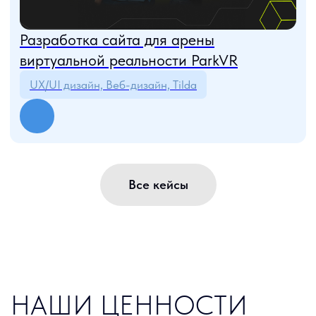
В рамках договора компания «ТитанСофт» выполнила
работы по созданию сайта на системе управления «1С-
Битрикс. Малый Бизнес» и создала готовый шаблон
дизайна. Отметим профессионализм
и квалифицированный подход команды и руководителя
проектов Андрея Самойлова. Все работы ведутся
в полном соответствии с условиями заключенного
договора, поставленные задачи решаются оперативно
и грамотно, наши пожелания как Заказчика учитываются.
Генеральный директор Компания Драйв
Все кейсы
Р. Н. ЕЛСАКОВ
ООО «Нерудная логистическая компания» благодарит
коллектив интернет-агентства «ТитанСофт»
за оказанные услуги по созданию сайта. Умелый подход
и оптимальные решения сотрудников агентства
«ТитанСофт» позволили получить прекрасный результат
реализации наших идей, которые использовались
процессе создания сайта .
Отдельно выражаем благодарность руководителю