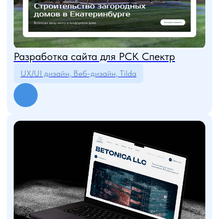
НАШИ ЦЕННОСТИ
ЧЕТКОЕ ПЛАНИРОВАНИЕ
Чтобы состоялся проект, мы детально раскладываем его
по этапам, определяем сроки и ответственных лиц.
Понимаем и учитываем риски, которые могут возникнуть
в процессе.
01
ИНИЦИАТИВНОСТЬ
В любом проекте мы ищем оптимальные пути решения
поставленной задачи и всегда первыми предлагаем
интересные подходы. Что делает каждый проект
уникальным.
02
ОТВЕТСТВЕННОСТЬ
На каждом проекте мы составляем матрицу
ответственности RACI и четко соблюдаем выполнение