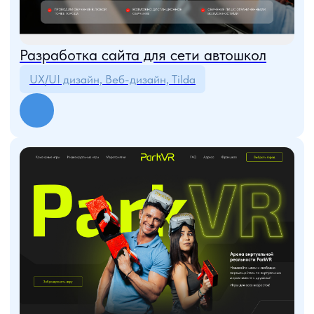
подсказать оптимальные варианты в сео-продвижении,
контекстной рекламе, оптимизации существующего сайта
и создании нового. И приятно радует стоимость услуг,
весьма лояльная для интернет агентства такого высокого
уровня. Благодарю за сотрудничество
Маркетолог ООО ПКФ "РусБурКом"
А. И. РОГАЛЕВА
Благодарим Попова Виталия Владимировича и компанию
«ТитанСофт» за проведенную работу по разработке
и созданию сайта. В ходе выполнения обязательств
специалисты оперативно и профессионально справлялись
с поставленными задачами и максимально учитывали наши
пожелания. Отдельно хотим отметить профессионализм
и ответственность руководителя проектов Андрея
Владимировича Самойлова.
Надеемся на взаимовыгодное и плодотворное
сотрудничество в будущем.
Директор ГК Интех
И. П. КАЗАНЦЕВ