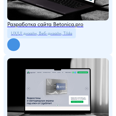
задач у каждого участника проекта, развивая личную
ответственность.
03
ОТКРЫТОСТЬ
Мы всегда открыты для любого общения с любой
заинтересованной стороной. Готовы консультировать
и обучать. Признавать свои ошибки и учиться на них.
04
ОТЗЫВЫ КЛИЕНТОВ
Вот что сами клиенты рассказывают о работе с нами
Я доволен. Заказал сайт для нашего музея-театра
«Барабанный Дом». Ребята сделали прекрасный
солнечный дизайн, всё креативно и в назначенные сроки.