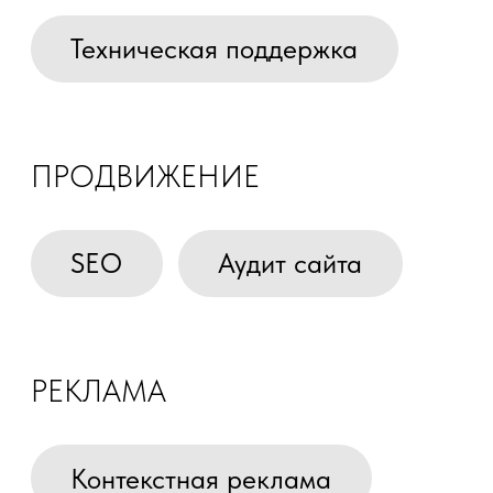
Нас часто выбирают те, кому важно
понимать что происходит.
Мы не закрываемся профессиональным жаргоном —
объясняем решения человеческим языком и отвечаем
на вопросы без раздражения. Наверное, поэтому у нас
прижился слоган: жёсткий результат гибкого мышления.
Как digital-агентство в Екатеринбурге
мы работали с очень разными бизнесами
От небольших местных компаний до УрФУ, Boxberry,
4 канала, УБРИР и федеральных сетей. Разработка
сайтов, SEO-продвижение, реклама — берём задачу
целиком или помогаем с отдельным направлением.
КЕЙСЫ
Открыто рассказываем о том, как мы делали различные