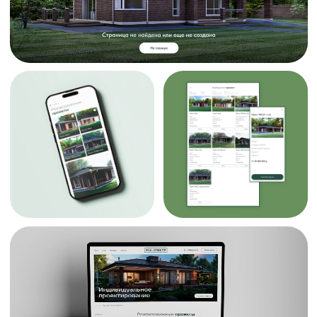
ОБСУДИМ
ВАШ ПРОЕКТ?
Оставьте заявку
или свяжитесь с нами
sales@titansoft.ru
КОНТАКТЫ
СОЦСЕТИ
г.
Вконтакте
Екатеринбург,
YouTube
Бажова, 174,
Tenchat
оф. 510