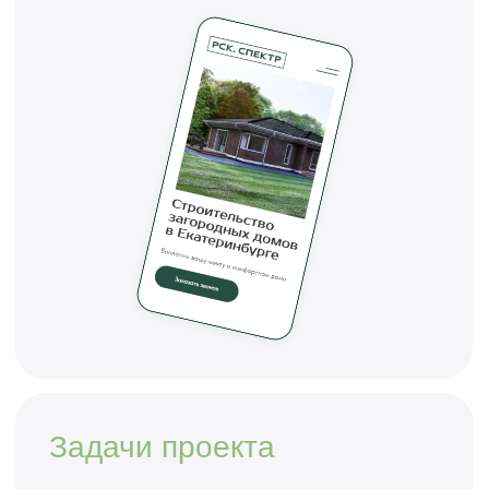
на Tilda Publishing, который
позволяет потенциальным клиентам
быстро ознакомиться с услугами
и оставить заявку.
Главная
Desktop
1920px