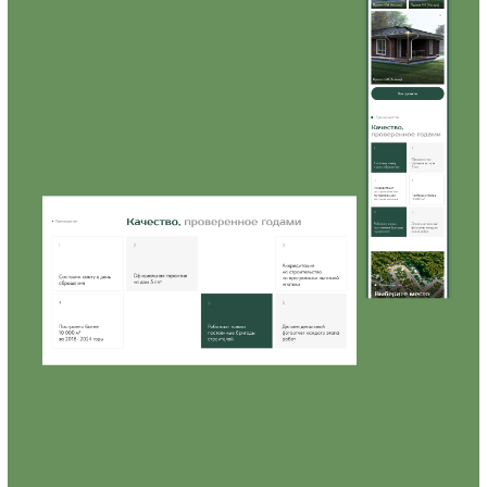
Главная
Mobile
320px
Этапы работы
1. Аналитика и стратегия
Проведен аудит конкурентов
и выявлены ключевые
дифференцирующие факторы РСК
Спектр. Определена оптимальная
структура сайта с учетом