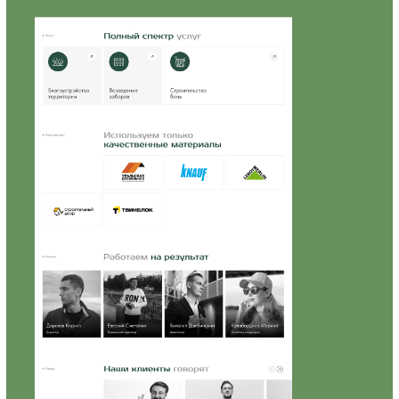
пользовательского опыта и составлено
семантическое ядро для дальнейшего
SEO-продвижения.
2. UX/UI-дизайн
Разработан индивидуальный дизайн
брендовых цветов.
Проработана интуитивная структура,
включающая ключевые разделы: главная,
услуги, проекты, блог, отзывы, контакты.
Подготовлены макеты для мобильных
и десктопных версий.
3. Разработка и настройка
Сайт создан на платформе Tilda
Publishing с индивидуальной
настройкой блоков и анимации.
Реализована система быстрого подбора
услуг и форм обратной связи.
4. SEO-оптимизация