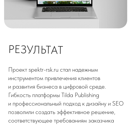
+7(343) 217-
80-79
МЕНЮ
УСЛУГИ
Разработка сайта
О компании
Заказать лендинг
Услуги
Продвижение сайтов
Контекстная реклама
Портфолио
Медийная реклама
Блог
Таргетированная
реклама
Вакансии
Техподдержка сайтов
Разработка чат-ботов
© 2000 - 2026 ТитанСофт
Аудит сайтов
Политика конфиденциальности
Разработка кабинетов