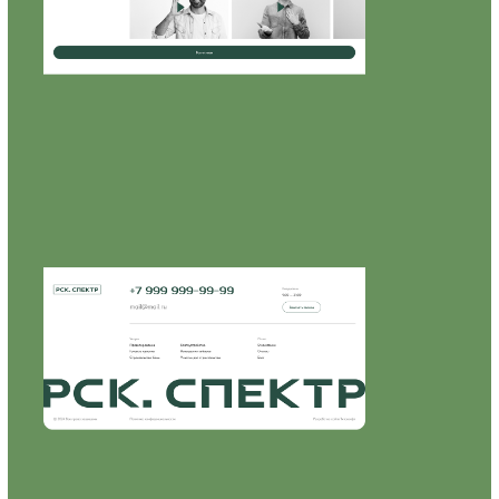
Оптимизированы метатеги и контент
под целевые поисковые запросы.
Проведены технические доработки для
повышения скорости загрузки страниц.
Выполнена регистрация в каталогах
и справочниках для улучшения
локального SEO.
Результаты
Создан адаптивный и удобный
сайт, который эффективно
презентует услуги РСК Спектр
Улучшена конверсия благодаря
удобной навигации
и проработанной структуре
страниц
Сайт успешно проиндексирован
и вышел в топ по ряду ключевых
запросов.
Увеличение количества заявок