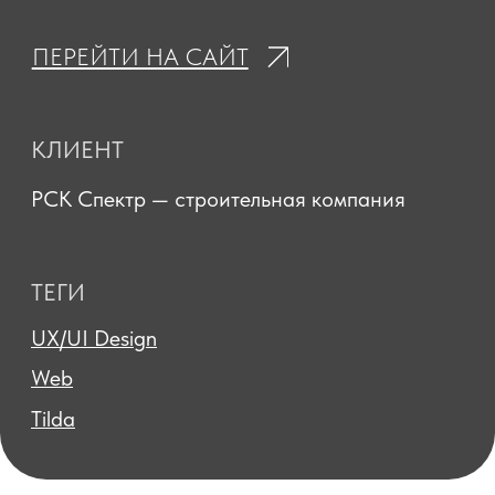
РСК Спектр — строительная компания
ТЕГИ
UX/UI Design
Web
Tilda
/
/
ГЛАВНАЯ
ПОРТФОЛИО
РАЗРАБОТКА САЙТА ДЛЯ РСК СПЕКТР
О клиенте
РСК Спектр — строительная компания,
специализирующаяся
на проектировании, возведении
малоэтажных домов, а также выполнении
отделочных и благоустроительных работ.
Компания стремится укрепить свою