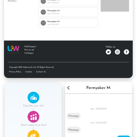
Ожидается, что проект будет запущен к концу
2022 года.
ХОТИТЕ ТАК ЖЕ?
Начать проще, чем кажется. Напишите нам на
sales@titansoft.ru
или отправьте заявку через
сайт. Мы подберём для вас подходящее
решение
ОСТАВИТЬ ЗАЯВКУ