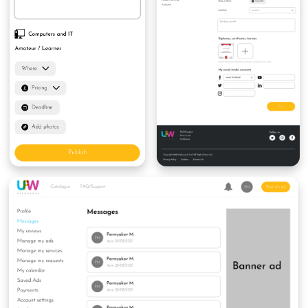
РЕЗУЛЬТАТЫ
После согласования дизайна мы передали
проект компании «ВебМедведь». Сейчас она
работает над версткой и реализацией
мобильного приложения для Android и IOS.