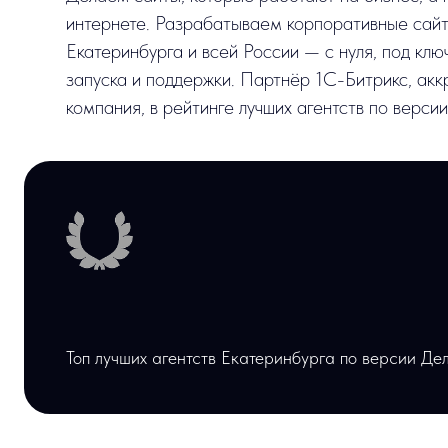
запуска и поддержки. Партнёр 1С-Битрикс, аккредито
компания, в рейтинге лучших агентств по версии Делов
Топ лучших агентств Екатеринбурга по версии Делового 