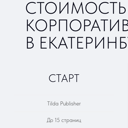
Tilda Publisher
До 15 страниц
Индивидуальный дизайн + адаптация
Базовая SEO-настройка
Формы обратной связи и сбора
данных
Интеграция с CRM
Подключение Яндекс Метрика и
Яндекс Бизнес