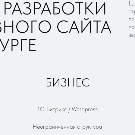
1С-Битрикс / Wordpress
Неограниченная структура
Премиальный дизайн-шаблон
Базовая SEO-настройка
Каталог продукции или услуг
Интеграция с 1С / CRM
Формы обратной связи и сбора
Ф
данных
Подключение Яндекс Метрика и
По