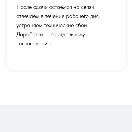
АЗРАБОТКИ
Цена зависит о
страниц и нуж
по трём сценар
ОГО САЙТА
после брифа — 
звонок.
РГЕ
БИЗНЕС