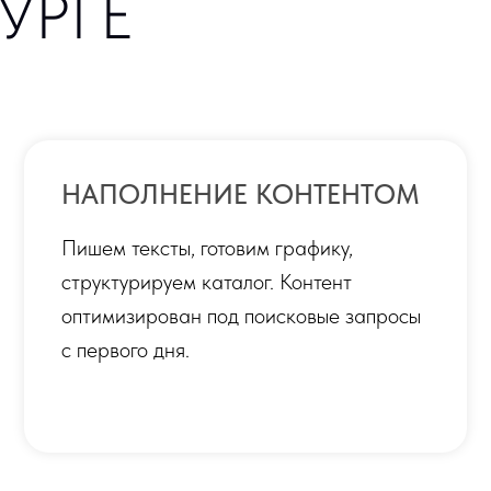
НАПОЛНЕНИЕ КОНТЕНТОМ
МОБ
Пишем тексты, готовим графику,
Вёрст
структурируем каталог. Контент
от см
оптимизирован под поисковые запросы
Прове
с первого дня.
сдаче
ИНТЕГРАЦИИ
ОБУ
И АВТОМАТИЗАЦИЯ
Прово
вы см
Подключаем 1С, amoCRM, Битрикс24,
новос
платёжные системы. Данные
контен
синхронизируются автоматически — без