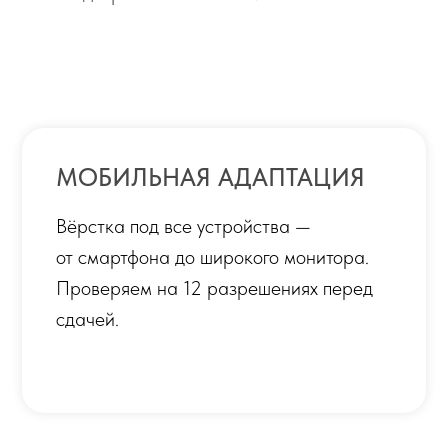
ИЛЬНАЯ АДАПТАЦИЯ
ка под все устройства —
артфона до широкого монитора.
ряем на 12 разрешениях перед
й.
ЧЕНИЕ И ПЕРЕДАЧА
дим обучение по работе с CMS —
ожете самостоятельно добавлять
ти, менять цены и обновлять
т.