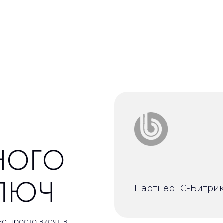
ОГО
ЮЧ
Партнер 1С-Битрикс
то висят в
компаний
рототипа до