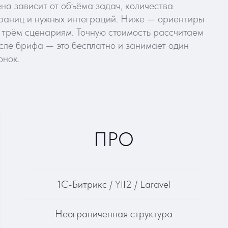
1С-Битрикс / YII2 / Laravel
Неограниченная структура
Индвидуальный дизайн
Каталог продукции или услуг
Интеграция с 1С / CRM
Личный кабинет
ормы обратной связи и сбора
данных
дключение Яндекс Метрика и