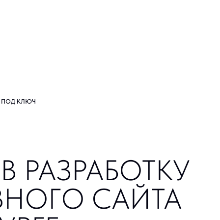
ЛЮЧ
 РАЗРАБОТКУ
Мы не п
инструм
ОГО САЙТА
корпорат
от анали
РГЕ
команды 