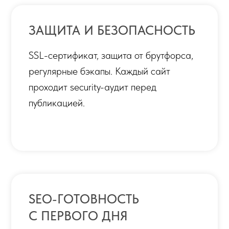
SEO-ГОТОВНОСТЬ
С ПЕРВОГО ДНЯ
Подготовка микроразметки Schema.org,
метатеги, sitemap.xml, корректный
robots.txt и скорость по Core Web Vitals.
Поисковое продвижение можно
запускать сразу после запуска — без
отдельной «подготовки».