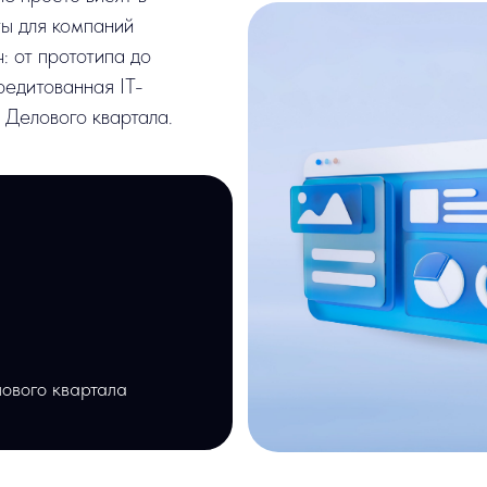
ванная IT-
ого квартала.
квартала